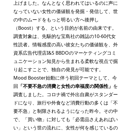
上げました。なんとなく思われてはいるのに声に
なっていない⼥性の価値観を発掘・発信して、世
の中のムードをもっと明るい⽅へ後押し
（Boost）する、という⽬的が名前の由来です。
調査対象は、先駆的な宝島社の雑誌の10-60代⼥
性読者。情報感度の⾼い彼⼥たちの価値観を、外
資系広告代理店I&S BBDOのマーケティングコミ
ュニケーション知⾒から⽣まれる柔軟な視点で掘
り起こすことで、独⾃の発⾒が可能です。
Mood Booster始動に伴う初回テーマとして、今
回
「不要不急の消費と女性の幸福度の関係性」
を
調査しました。コロナ禍で外出自粛がスタンダー
ドになり、旅行や外食など消費行動の多くは「不
要不急」と制限されるようになった昨今。その中
で、「買い物」に対しても「必需品さえあればい
い」という世の流れに、女性が何を感じているの