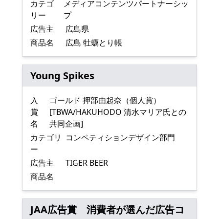
カテゴ
メディアコンテンツパートナーシッ
リー
プ
広告主
広島県
商品名
広島 牡蠣とり帳
Young Spikes
入
ゴールド 押部由起奈（個人賞）
賞
[TBWA/HAKUHODO 清水マリア氏との
名
共同企画]
カテゴリ
コンペティションデザイン部門
ー
広告主
TIGER BEER
商品名
JAA広告賞 消費者が選んだ広告コ