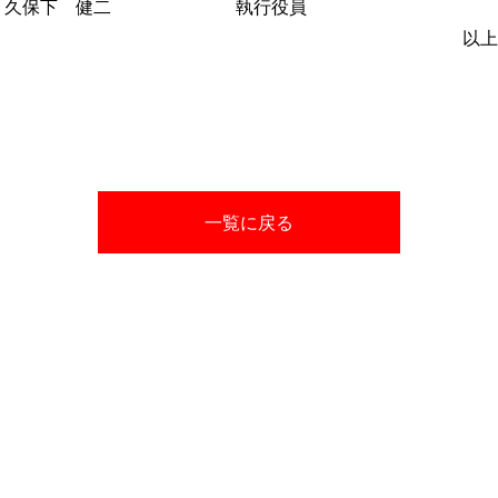
ー 久保下 健二 執行役員
以上
一覧に戻る